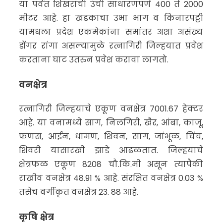
या पर्वत शिखरांची उंची साधारणपणे 400 ते 2000
मीटर आहे. हा खडकाचा उभा भाग व किनारपट्टी
यामधला प्रदेश एकमेकांना समांतर अशा असंख्य
डोंगर रांगा असल्यामुळे रत्नागिरी जिल्हयात प्रवेश
करताना घाट उतरुन प्रवेश करावा लागतो.
वनक्षेत्र
रत्नागिरी जिल्हयाचे एकूण वनक्षेत्र 7001.67 हेक्टर
आहे. या वनामध्ये साग, निलगिरी, खैर, आंबा, काजू,
फणस, आईन, धामण, शिवन, साग, जांभूळ, चिंच,
शिवरी यासारखी झाडे आढळतात. जिल्हयाचे
क्षेत्रफळ एकूण 8208 चौ.कि.मी असून त्यापैकी
राखीव वनक्षेत्र 48.91 % आहे. संरक्षित वनक्षेत्र 0.03 %
तसेच वर्गीकृत वनक्षेत्र 23. 88 आहे.
कृषि क्षेत्र