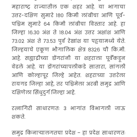
महाराष्ट्र राज्यातील एक शहर आहे. या भागाचा
उत्तर-दक्षिण सुमारे १८० किमी लांबीचा आणि पूर्व-
पश्चिम सुमारे ६४ किमी लांबीचा विस्तार आहे. हा
जिल्हा १६.३० अंश ते १८.०४ अंश उत्तर अक्षांश आणि
७३.०२ अंश ते ७३.५३ पुर्व रेखांश या पट्टयामध्ये येते.
जिल्हयाचे एकूण भौगालिक क्षेत्र ८३२६ चौ कि.मी.
आहे. सह्याद्रीच्या डोंगरांनी या शहराला पूर्वेकडून
वेढले आहे. या डोंगरांच्यापलीकडे सातारा, सांगली
आणि कोल्हापूर जिल्हे आहेत. शहराच्या उत्तरेला
रायगड जिल्हा आहे, तर पश्चिमेला अरबी समुद्र आणि
दक्षिणेला सिंधुदुर्ग जिल्हा आहे.
रत्नागिरी साधारणतः 3 भागांत विभागली जाऊ
शकते.
समुद्र किनाऱ्यालगतचा प्रदेश – हा प्रदेश साधारणतः