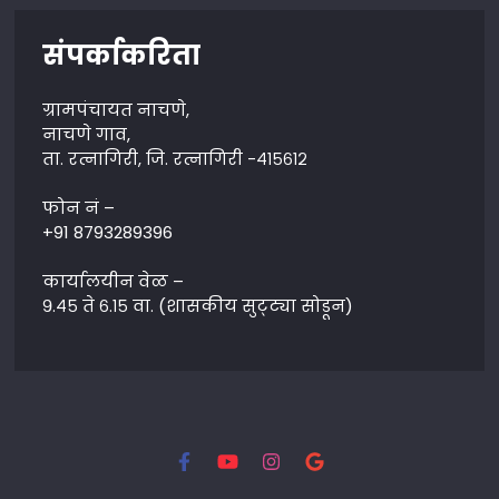
संपर्काकरिता
ग्रामपंचायत नाचणे,
नाचणे गाव,
ता. रत्नागिरी, जि. रत्नागिरी -४१५६१२
फोन नं –
+91 8793289396
कार्यालयीन वेळ –
९.४५ ते ६.१५ वा. (शासकीय सुट्ट्या सोडून)