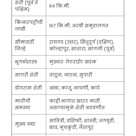
रुंदी (पूर्व ते
६४ कि.मी.
पश्चिम)
किनारपट्टीची
१६७ कि.मी. अरबी समुद्रालगत
लांबी
सीमावर्ती
रायगड (उत्तर), सिंधुदुर्ग (दक्षिण),
जिल्हे
कोल्हापूर, सातारा, सांगली (पूर्व)
भूगर्भशास्त्र
मुख्यतः लेटराईट खडक
सागरी शेती
तांदूळ, नारळ, सुपारी
डोंगराळ शेती
आंबा, काजू, नाचणी, कांदे
मातीची
काही भागांत खारट माती
समस्या
असल्यामुळे शेती अडचणीत
सावित्री, वशिष्ठी, शास्त्री, जगबुडी,
मुख्य नद्या
बाव, मुचकुंदी, जैतापूर