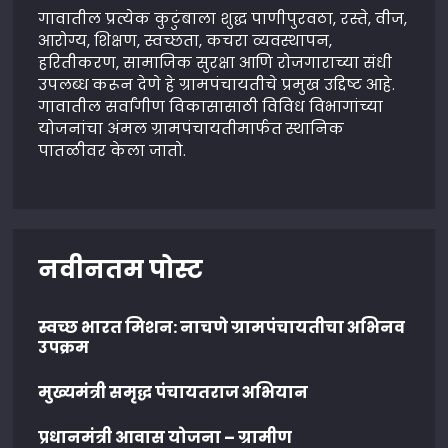
गावातील प्रत्येक कुटुंबाला शुद्ध पाणीपुरवठा, रस्ते, वीज,
आरोग्य, शिक्षण, स्वच्छता, कचरा व्यवस्थापन,
हरितीकरण, सामाजिक सुरक्षा आणि रोजगाराच्या संधी
उपलब्ध करून देणे हे ग्रामपंचायतीचे प्रमुख उद्दिष्ट आहे.
गावातील सर्वांगीण विकासासाठी विविध विभागांच्या
योजनांचा अंमल ग्रामपंचायतीमार्फत स्थानिक
पातळीवर केला जातो.
नवीनतम पोस्ट
स्वच्छ भारत मिशन: नाचणे ग्रामपंचायतीचा अभिनव
उपक्रम
मुख्यमंत्री समृद्ध पंचायतराज अभियान
प्रधानमंत्री आवास योजना – ग्रामीण