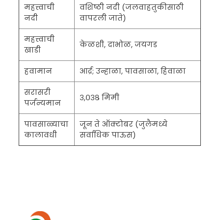
महत्त्वाची
वशिष्ठी नदी (जलवाहतुकीसाठी
नदी
वापरली जाते)
महत्त्वाची
केळशी, दाभोळ, जयगड
खाडी
हवामान
आर्द्र; उन्हाळा, पावसाळा, हिवाळा
सरासरी
३,०३८ मिमी
पर्जन्यमान
पावसाळ्याचा
जून ते ऑक्टोबर (जुलैमध्ये
कालावधी
सर्वाधिक पाऊस)