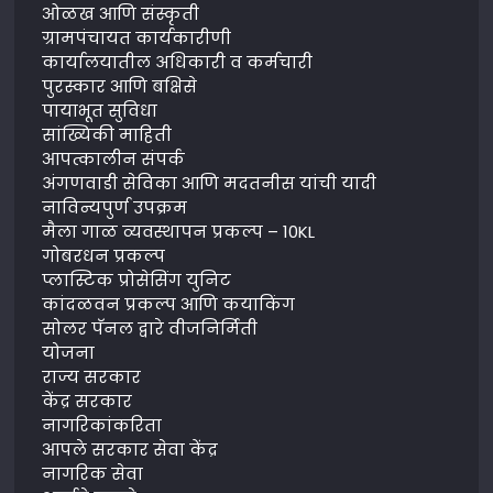
ओळख आणि संस्कृती
ग्रामपंचायत कार्यकारीणी
कार्यालयातील अधिकारी व कर्मचारी
पुरस्कार आणि बक्षिसे
पायाभूत सुविधा
सांख्यिकी माहिती
आपत्कालीन संपर्क
अंगणवाडी सेविका आणि मदतनीस यांची यादी
नाविन्यपुर्ण उपक्रम
मैला गाळ व्यवस्थापन प्रकल्प – 10KL
गोबरधन प्रकल्प
प्लास्टिक प्रोसेसिंग युनिट
कांदळवन प्रकल्प आणि कयाकिंग
सोलर पॅनल द्वारे वीजनिर्मिती
योजना
राज्य सरकार
केंद्र सरकार
नागरिकांकरिता
आपले सरकार सेवा केंद्र
नागरिक सेवा