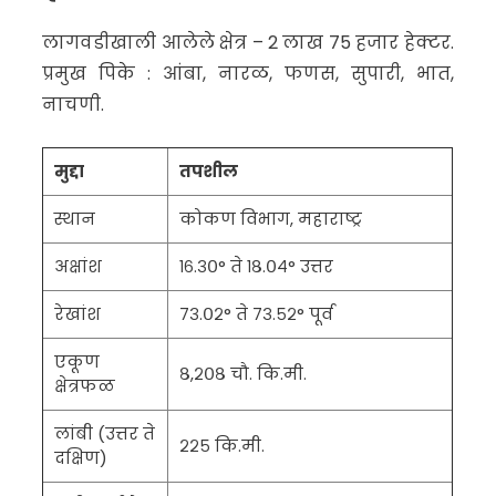
लागवडीखाली आलेले क्षेत्र – 2 लाख 75 हजार हेक्टर.
प्रमुख पिके : आंबा, नारळ, फणस, सुपारी, भात,
नाचणी.
मुद्दा
तपशील
स्थान
कोकण विभाग, महाराष्ट्र
अक्षांश
१६.३०° ते १८.०४° उत्तर
रेखांश
७३.०२° ते ७३.५२° पूर्व
एकूण
८,२०८ चौ. कि.मी.
क्षेत्रफळ
लांबी (उत्तर ते
२२५ कि.मी.
दक्षिण)