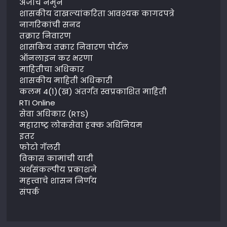
अर्जाचे नमुने
शासकीय दाखल्यांकरिता आवश्यक कागदपत्रे
नागरिकांची सनद
तक्रार निवारण
शासकिय तक्रार निवारण पोर्टल
ऑनलाइन कर भरणा
माहितीचा अधिकार
शासकीय माहिती अधिकारी
कलम 4(1)(ख) अंतर्गत स्वप्रकाशित माहिती
RTI Online
सेवा अधिकार (RTS)
महाराष्ट्र लोकसेवा हक्क अधिनियम
इतर
फोटो गॅलरी
विकास कामांची यादी
अर्थसंकल्पीय प्रकाशने
महत्त्वाचे शासन निर्णय
संपर्क