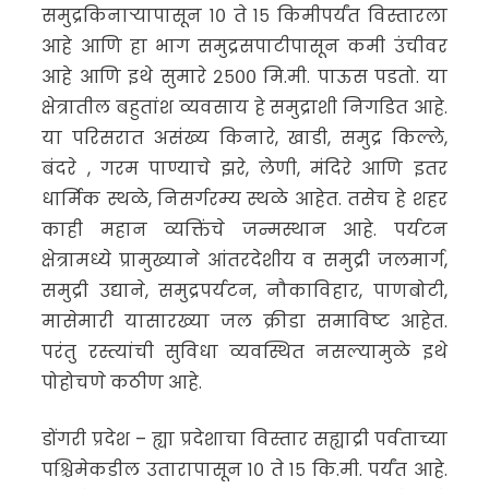
समुद्रकिनाऱ्यापासून १० ते १५ किमीपर्यंत विस्तारला
आहे आणि हा भाग समुद्रसपाटीपासून कमी उंचीवर
आहे आणि इथे सुमारे २५०० मि.मी. पाऊस पडतो. या
क्षेत्रातील बहुतांश व्यवसाय हे समुद्राशी निगडित आहे.
या परिसरात असंख्य किनारे, खाडी, समुद्र किल्ले,
बंदरे , गरम पाण्याचे झरे, लेणी, मंदिरे आणि इतर
धार्मिक स्थळे, निसर्गरम्य स्थळे आहेत. तसेच हे शहर
काही महान व्यक्तिंचे जन्मस्थान आहे. पर्यटन
क्षेत्रामध्ये प्रामुख्याने आंतरदेशीय व समुद्री जलमार्ग,
समुद्री उद्याने, समुद्रपर्यटन, नौकाविहार, पाणबोटी,
मासेमारी यासारख्या जल क्रीडा समाविष्ट आहेत.
परंतु रस्त्यांची सुविधा व्यवस्थित नसल्यामुळे इथे
पोहोचणे कठीण आहे.
डोंगरी प्रदेश – ह्या प्रदेशाचा विस्तार सह्याद्री पर्वताच्या
पश्चिमेकडील उतारापासून १० ते १५ कि.मी. पर्यंत आहे.