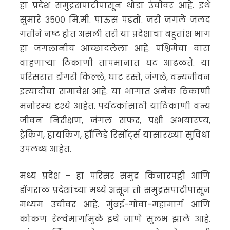
हा प्रदेश समुद्रसपाटीपासून थोडा उंचीवर आहे. इथे
सुमारे ३५०० मि.मी. पाऊस पडतो. जरी जंगले जलद
गतीने नष्ट होत असली तरी या प्रदेशाचा बहुतांश भाग
हा जंगलांनीच आच्छादलेला आहे. पश्चिमेचा वारा
वाहणाऱ्या ठिकाणी तापमानात घट आढळते. या
परिसरात डोंगरी किल्ले, घाट रस्ते, जंगले, वन्यजीवन
इत्यादींचा समावेश आहे. या भागात अनेक ठिकाणी
मनोरम्य दृश्ये आहेत. पर्यटकांसाठी याठिकाणी वन्य
जीवन निरीक्षण, जंगल सफर, पक्षी अभयारण्य,
ट्रेकिंग, हायकिंग, हॉलिडे रिसॉर्ट्स यांसारख्या सुविधा
उपलब्ध आहेत.
मध्य प्रदेश – हा परिसर समुद्र किनारपट्टी आणि
डोंगराळ प्रदेशांच्या मध्ये असून तो समुद्रसपाटीपासून
मध्यम उंचीवर आहे. मुंबई-गोवा-महामार्ग आणि
कोकण रेल्वेमार्गामुळे इथे जाणे सुलभ झाले आहे.