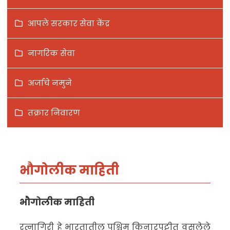
आपले सरकार सेवा केंद्र
नागरिक सेवा
अर्जाचे नमुने
तक्रार निवारण
भौगोलीक माहिती
भौगोलीक माहिती
रत्नागिरी हे भारतातील पश्चिम किनारपट्टीत वसलेले