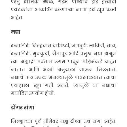
परंतु धार्मिक स्थळे, गरम पाण्याचे झरे इत्यादी
पर्यटकांना आकर्षित करणाऱ्या जागा इथे खूप कमी
आहेत.
नद्या
रत्नागिरी जिल्हयात वाशिष्टी, जगबुडी, सावित्री, बाव,
रत्नागिरी, मुचकुंदी, जैतापूर आदि प्रमुख नद्या असून
त्या सह्याद्री पर्वतात उगम पावून पश्चिमेकडे वाहत
जातात आणि अरबी समुद्राला जाऊन मिळतात.
नद्यांचे पात्र उथळ असल्यामुळे पावसाळयात त्यांचा
प्रवाहाला खूप गती असते. त्यामुळे या नद्यांचा
मर्यादित उपयोग होतो.
डोंगर रांगा
जिल्ह्याच्या पूर्व सीमेवर सह्याद्रीच्या उंच रांगा आहेत.