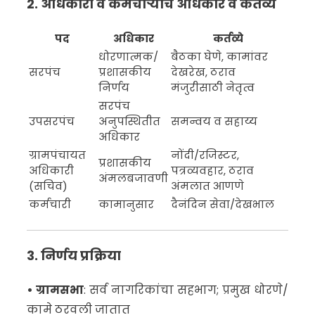
2. अधिकारी व कर्मचाऱ्यांचे अधिकार व कर्तव्ये
पद
अधिकार
कर्तव्ये
धोरणात्मक/
बैठका घेणे, कामांवर
सरपंच
प्रशासकीय
देखरेख, ठराव
निर्णय
मंजुरीसाठी नेतृत्व
सरपंच
उपसरपंच
अनुपस्थितीत
समन्वय व सहाय्य
अधिकार
ग्रामपंचायत
नोंदी/रजिस्टर,
प्रशासकीय
अधिकारी
पत्रव्यवहार, ठराव
अंमलबजावणी
(सचिव)
अंमलात आणणे
कर्मचारी
कामानुसार
दैनंदिन सेवा/देखभाल
3. निर्णय प्रक्रिया
• ग्रामसभा
: सर्व नागरिकांचा सहभाग; प्रमुख धोरणे/
कामे ठरवली जातात