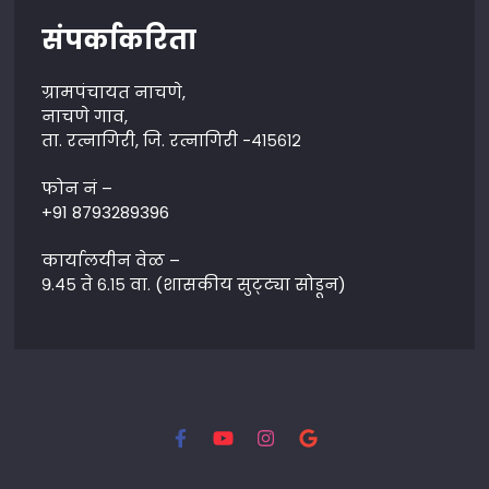
संपर्काकरिता
ग्रामपंचायत नाचणे,
नाचणे गाव,
ता. रत्नागिरी, जि. रत्नागिरी -४१५६१२
फोन नं –
+91 8793289396
कार्यालयीन वेळ –
९.४५ ते ६.१५ वा. (शासकीय सुट्ट्या सोडून)