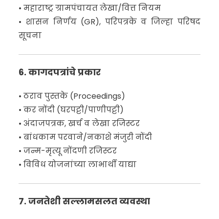
• महाराष्ट्र ग्रामपंचायत लेखा/वित्त नियम
• शासन निर्णय (GR), परिपत्रके व जिल्हा परिषद
सूचना
6. कागदपत्रांचे प्रकार
• ठराव पुस्तके (Proceedings)
• कर नोंदी (घरपट्टी/पाणीपट्टी)
• अंदाजपत्रक, खर्च व लेखा रजिस्टर
• बांधकाम परवाने/नकाशे मंजुरी नोंदी
• जन्म-मृत्यू नोंदणी रजिस्टर
• विविध योजनांच्या लाभार्थी याद्या
7. जनतेशी सल्लामसलत व्यवस्था