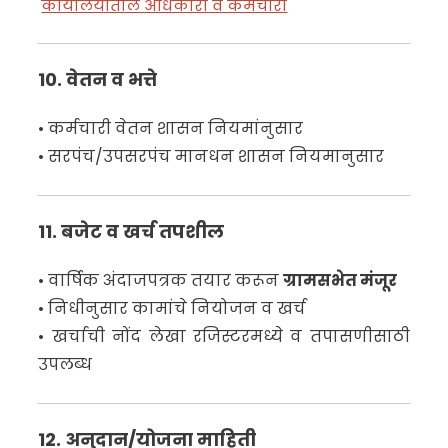
कार्यालयातील अधिकारी व कर्मचारी
10. वेतन व भत्ते
• कर्मचारी वेतन शासन नियमांनुसार
• सरपंच/उपसरपंच मानधन शासन नियमानुसार
11. बजेट व खर्च तपशील
• वार्षिक अंदाजपत्रक तयार करून
ग्रामसभेत मंजूर
• निधीनुसार कामांचे नियोजन व खर्च
• खर्चाची नोंद लेखा रजिस्टरमध्ये व तपासणीसाठी
उपलब्ध
12. अनुदान/योजना माहिती