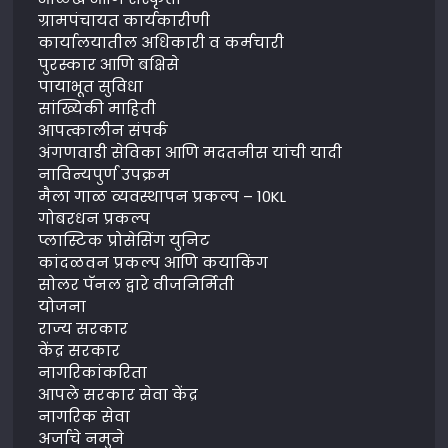
ग्रामपंचायत कार्यकारीणी
कार्यालयातील अधिकारी व कर्मचारी
पुरस्कार आणि बक्षिसे
पायाभूत सुविधा
सांख्यिकी माहिती
आपत्कालीन संपर्क
अंगणवाडी सेविका आणि मदतनीस यांची यादी
नाविन्यपुर्ण उपक्रम
मैला गाळ व्यवस्थापन प्रकल्प – 10KL
गोबरधन प्रकल्प
प्लास्टिक प्रोसेसिंग युनिट
कांदळवन प्रकल्प आणि कयाकिंग
सोलर पॅनल द्वारे वीजनिर्मिती
योजना
राज्य सरकार
केंद्र सरकार
नागरिकांकरिता
आपले सरकार सेवा केंद्र
नागरिक सेवा
अर्जाचे नमुने