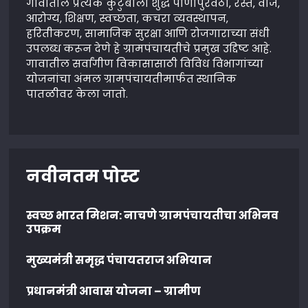
गावातील प्रत्येक कुटुंबाला शुद्ध पाणीपुरवठा, रस्ते, वीज,
आरोग्य, शिक्षण, स्वच्छता, कचरा व्यवस्थापन,
हरितीकरण, सामाजिक सुरक्षा आणि रोजगाराच्या संधी
उपलब्ध करून देणे हे ग्रामपंचायतीचे प्रमुख उद्दिष्ट आहे.
गावातील सर्वांगीण विकासासाठी विविध विभागांच्या
योजनांचा अंमल ग्रामपंचायतीमार्फत स्थानिक
पातळीवर केला जातो.
नवीनतम पोस्ट
स्वच्छ भारत मिशन: नाचणे ग्रामपंचायतीचा अभिनव
उपक्रम
मुख्यमंत्री समृद्ध पंचायतराज अभियान
प्रधानमंत्री आवास योजना – ग्रामीण