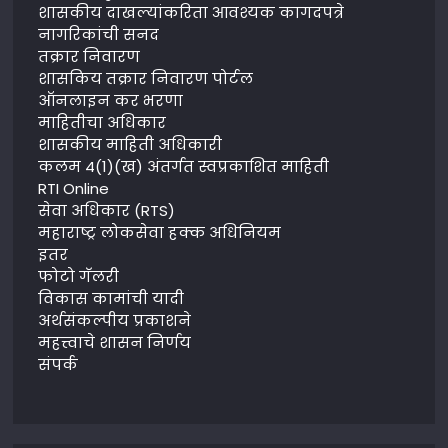
शासकीय दाखल्यांकरिता आवश्यक कागदपत्रे
नागरिकांची सनद
तक्रार निवारण
शासकिय तक्रार निवारण पोर्टल
ऑनलाइन कर भरणा
माहितीचा अधिकार
शासकीय माहिती अधिकारी
कलम 4(1)(ख) अंतर्गत स्वप्रकाशित माहिती
RTI Online
सेवा अधिकार (RTS)
महाराष्ट्र लोकसेवा हक्क अधिनियम
इतर
फोटो गॅलरी
विकास कामांची यादी
अर्थसंकल्पीय प्रकाशने
महत्त्वाचे शासन निर्णय
संपर्क