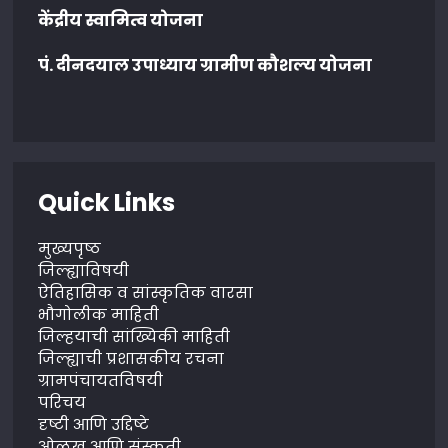
केंद्रीय स्वामित्व योजना
पं. दीनदयाल उपाध्याय ग्रामीण कौशल्य योजना
Quick Links
मुख्यपृष्ठ
जिल्ह्याविषयी
ऐतिहासिक व सांस्कृतिक वारसा
भौगोलीक माहिती
जिल्हयाची सांख्यिकी माहिती
जिल्ह्याची प्रशासकीय रचना
ग्रामपंचायतविषयी
परिचय
दृष्टी आणि उद्दिष्टे
ओळख आणि संस्कृती