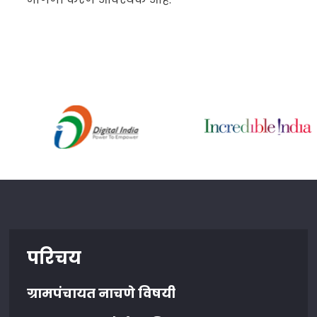
परिचय
ग्रामपंचायत नाचणे विषयी