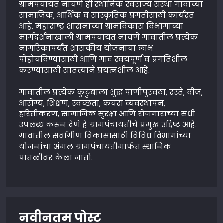
ग्रामपंचायत नाचणे ही स्थानिक स्वराज्य संस्था गावाच्या
सामाजिक, आर्थिक व सांस्कृतिक प्रगतीसाठी कार्यरत
आहे. महाराष्ट्र शासनाच्या ग्रामविकास विभागाच्या
मार्गदर्शनाखाली ग्रामपंचायत नाचणे गावातील प्रत्येक
नागरिकापर्यंत शासकीय योजनांचा लाभ
पोहोचविण्यासाठी आणि गाव स्वयंपूर्ण व प्रगतिशील
करण्यासाठी सातत्याने प्रयत्नशील आहे.
गावातील प्रत्येक कुटुंबाला शुद्ध पाणीपुरवठा, रस्ते, वीज,
आरोग्य, शिक्षण, स्वच्छता, कचरा व्यवस्थापन,
हरितीकरण, सामाजिक सुरक्षा आणि रोजगाराच्या संधी
उपलब्ध करून देणे हे ग्रामपंचायतीचे प्रमुख उद्दिष्ट आहे.
गावातील सर्वांगीण विकासासाठी विविध विभागांच्या
योजनांचा अंमल ग्रामपंचायतीमार्फत स्थानिक
पातळीवर केला जातो.
नवीनतम पोस्ट