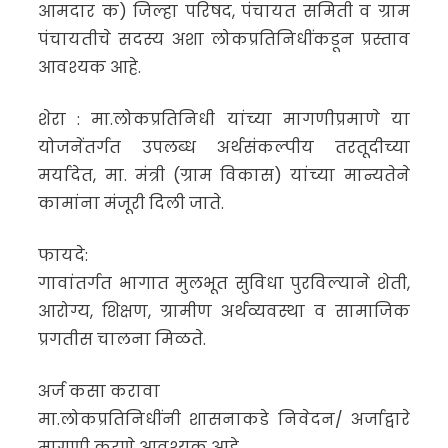
आमदार क) जिल्हा परिषद, पंचायत समिती व ग्राम
पंचायतीचे सदस्य अशा लोकप्रतिनिधींकडून प्रस्ताव
आवश्यक आहे.
शेरा : मा.लोकप्रतिनिधी यांच्या मागणीप्रमाणे या
योजनेंतर्गत उपलब्ध अर्थसंकल्पीय तरतूदीच्या
मर्यादेत, मा. मंत्री (ग्राम विकास) यांच्या मान्यतेने
कामांना मंजूरी दिली जाते.
फायदे:
गावांतर्गत भागात मुलभूत सुविधा पुरविल्याने शेती,
आरोग्य, शिक्षण, ग्रामीण अर्थव्यवस्था व सामाजिक
प्रगतीस चालना मिळते.
अर्ज कसा करावा
मा.लोकप्रतिनिधींनी शासनाकडे निवेदन/ अर्जाद्वारे
मागणी करणे आवश्यक आहे.