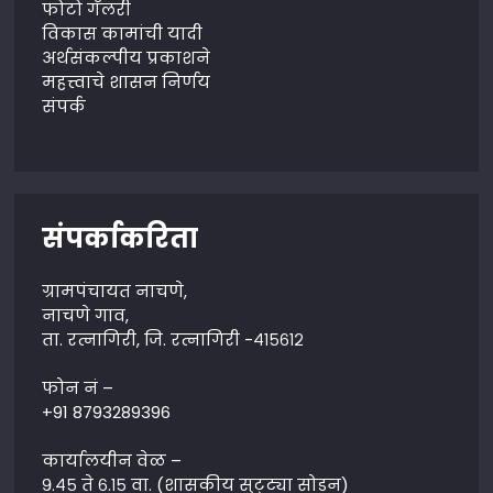
फोटो गॅलरी
विकास कामांची यादी
अर्थसंकल्पीय प्रकाशने
महत्त्वाचे शासन निर्णय
संपर्क
संपर्काकरिता
ग्रामपंचायत नाचणे,
नाचणे गाव,
ता. रत्नागिरी, जि. रत्नागिरी -४१५६१२
फोन नं –
+91 8793289396
कार्यालयीन वेळ –
९.४५ ते ६.१५ वा. (शासकीय सुट्ट्या सोडून)