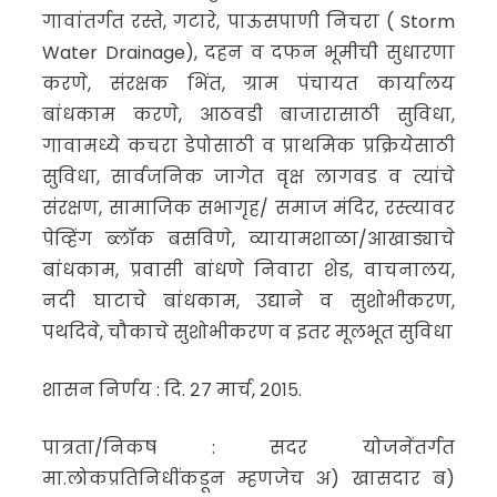
गावांतर्गत रस्ते, गटारे, पाऊसपाणी निचरा ( Storm
Water Drainage), दहन व दफन भूमीची सुधारणा
करणे, संरक्षक भिंत, ग्राम पंचायत कार्यालय
बांधकाम करणे, आठवडी बाजारासाठी सुविधा,
गावामध्ये कचरा डेपोसाठी व प्राथमिक प्रक्रियेसाठी
सुविधा, सार्वजनिक जागेत वृक्ष लागवड व त्यांचे
संरक्षण, सामाजिक सभागृह/ समाज मंदिर, रस्त्यावर
पेव्हिंग ब्लॉक बसविणे, व्यायामशाळा/आखाड्याचे
बांधकाम, प्रवासी बांधणे निवारा शेड, वाचनालय,
नदी घाटाचे बांधकाम, उद्याने व सुशोभीकरण,
पथदिवे, चौकाचे सुशोभीकरण व इतर मूलभूत सुविधा
शासन निर्णय : दि. २७ मार्च, २०१५.
पात्रता/निकष : सदर योजनेंतर्गत
मा.लोकप्रतिनिधींकडून म्हणजेच अ) खासदार ब)