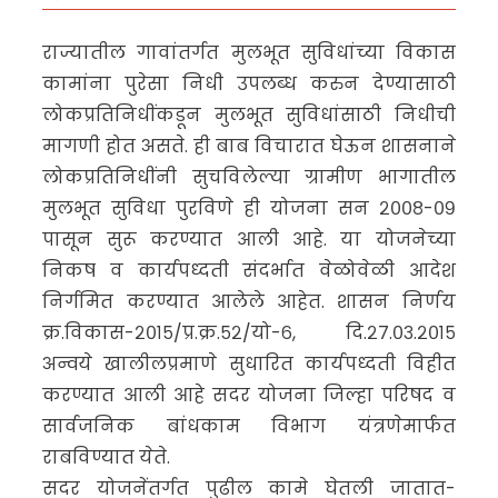
राज्यातील गावांतर्गत मुलभूत सुविधांच्या विकास
कामांना पुरेसा निधी उपलब्ध करुन देण्यासाठी
लोकप्रतिनिधींकडून मुलभूत सुविधांसाठी निधीची
मागणी होत असते. ही बाब विचारात घेऊन शासनाने
लोकप्रतिनिधींनी सुचविलेल्या ग्रामीण भागातील
मुलभूत सुविधा पुरविणे ही योजना सन २००८-०९
पासून सुरू करण्यात आली आहे. या योजनेच्या
निकष व कार्यपध्दती संदर्भात वेळोवेळी आदेश
निर्गमित करण्यात आलेले आहेत. शासन निर्णय
क्र.विकास-२०१५/प्र.क्र.५२/यो-६, दि.२७.०३.२०१५
अन्वये खालीलप्रमाणे सुधारित कार्यपध्दती विहीत
करण्यात आली आहे सदर योजना जिल्हा परिषद व
सार्वजनिक बांधकाम विभाग यंत्रणेमार्फत
राबविण्यात येते.
सदर योजनेंतर्गत पुढील कामे घेतली जातात-