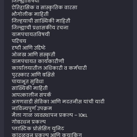
जिल्ह्याविषयी
ऐतिहासिक व सांस्कृतिक वारसा
भौगोलीक माहिती
जिल्हयाची सांख्यिकी माहिती
जिल्ह्याची प्रशासकीय रचना
ग्रामपंचायतविषयी
परिचय
दृष्टी आणि उद्दिष्टे
ओळख आणि संस्कृती
ग्रामपंचायत कार्यकारीणी
कार्यालयातील अधिकारी व कर्मचारी
पुरस्कार आणि बक्षिसे
पायाभूत सुविधा
सांख्यिकी माहिती
आपत्कालीन संपर्क
अंगणवाडी सेविका आणि मदतनीस यांची यादी
नाविन्यपुर्ण उपक्रम
मैला गाळ व्यवस्थापन प्रकल्प – 10KL
गोबरधन प्रकल्प
प्लास्टिक प्रोसेसिंग युनिट
कांदळवन प्रकल्प आणि कयाकिंग